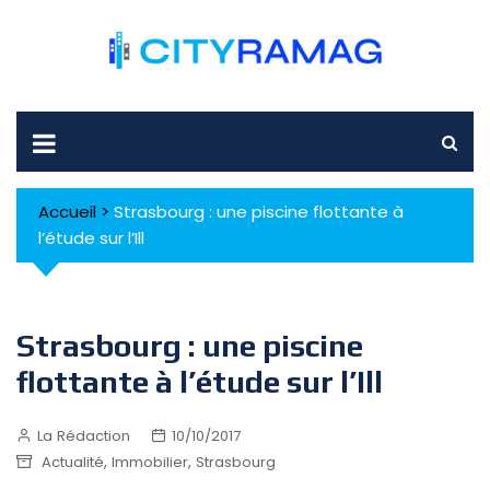
Skip
to
content
Accueil
>
Strasbourg : une piscine flottante à
l’étude sur l’Ill
Strasbourg : une piscine
flottante à l’étude sur l’Ill
La Rédaction
10/10/2017
,
,
Actualité
Immobilier
Strasbourg