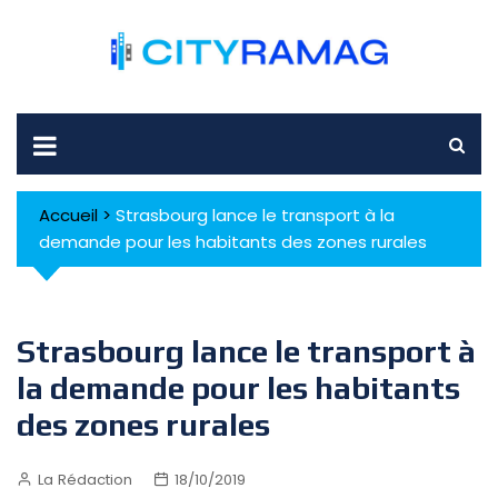
Skip
to
content
Accueil
>
Strasbourg lance le transport à la
demande pour les habitants des zones rurales
Strasbourg lance le transport à
la demande pour les habitants
des zones rurales
La Rédaction
18/10/2019