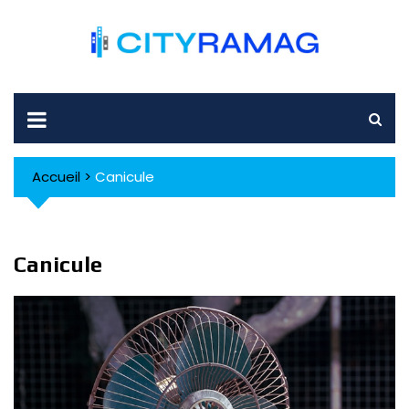
Skip
to
content
Accueil
>
Canicule
Canicule