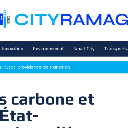
Innovation
Environnement
Smart City
Transports
 : l’État-providence de transition
s carbone et
’État-