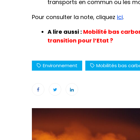
transports en commun ou les mob
Pour consulter la note, cliquez
ici
.
A lire aussi :
Mobilité bas carbon
transition pour l’Etat ?
Environnement
Mobilités bas car
Navigation
de
l’article