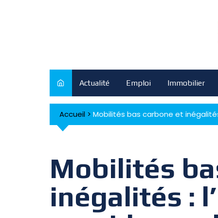
Skip
to
content
Actualité
Emploi
Immobilier
Accueil
>
Mobilités bas carbone et inégalités
Mobilités ba
inégalités : l