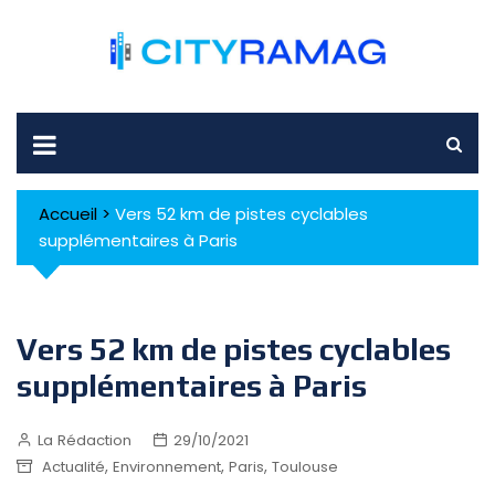
Skip
to
content
Accueil
>
Vers 52 km de pistes cyclables
supplémentaires à Paris
Vers 52 km de pistes cyclables
supplémentaires à Paris
La Rédaction
29/10/2021
,
,
,
Actualité
Environnement
Paris
Toulouse