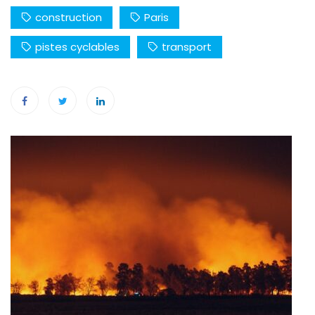
construction
Paris
pistes cyclables
transport
Navigation
de
l’article