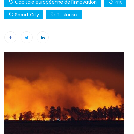
Capitale européenne de l'innovation
Prix
Smart City
Toulouse
Navigation
de
l’article