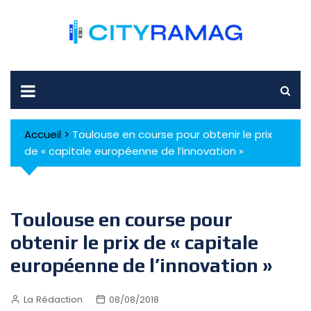
Skip
to
content
Accueil
>
Toulouse en course pour obtenir le prix
de « capitale européenne de l’innovation »
Toulouse en course pour
obtenir le prix de « capitale
européenne de l’innovation »
La Rédaction
08/08/2018