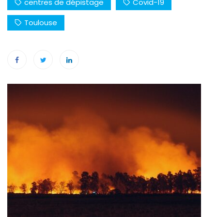
centres de dépistage
Covid-19
Toulouse
Navigation
de
l’article