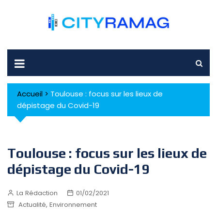
Skip
to
content
Accueil
>
Toulouse : focus sur les lieux de
dépistage du Covid-19
Toulouse : focus sur les lieux de
dépistage du Covid-19
La Rédaction
01/02/2021
,
Actualité
Environnement