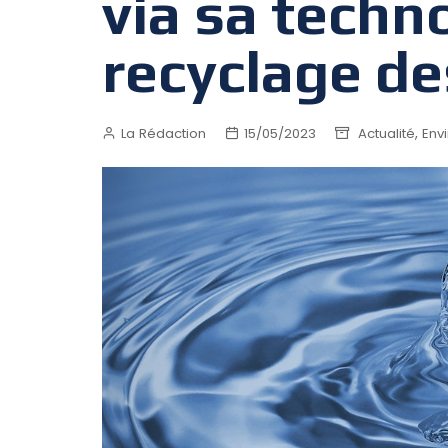
via sa techn
recyclage d
,
La Rédaction
15/05/2023
Actualité
Env