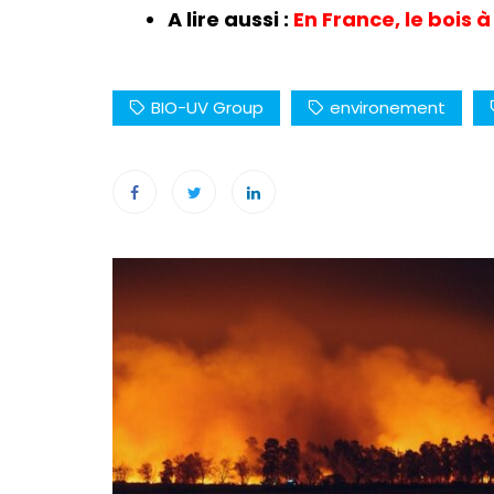
A lire aussi :
En France, le bois à
BIO-UV Group
environement
Navigation
de
l’article