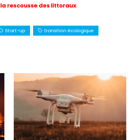
 la rescousse des littoraux
Start-up
transition écologique