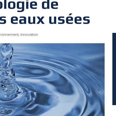
ologie de
es eaux usées
,
ironnement
Innovation