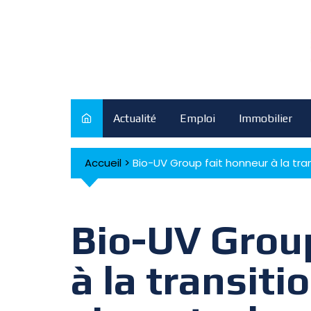
Skip
to
content
Actualité
Emploi
Immobilier
Accueil
>
Bio-UV Group fait honneur à la tr
Bio-UV Grou
à la transiti