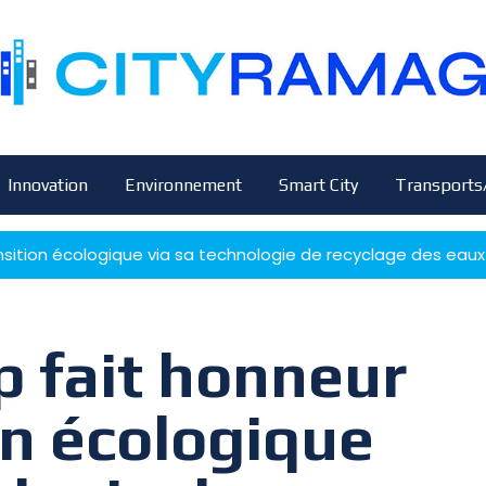
Innovation
Environnement
Smart City
Transports
ansition écologique via sa technologie de recyclage des eau
p fait honneur
on écologique