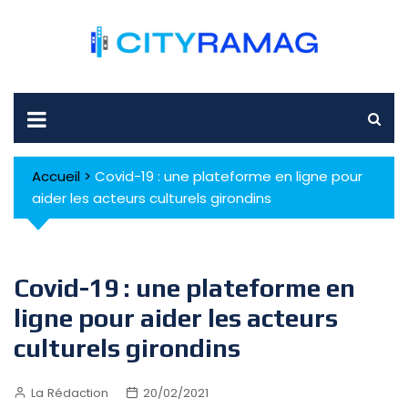
Skip
to
content
Accueil
>
Covid-19 : une plateforme en ligne pour
aider les acteurs culturels girondins
Covid-19 : une plateforme en
ligne pour aider les acteurs
culturels girondins
La Rédaction
20/02/2021