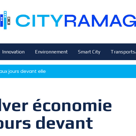
Innovation
Environnement
Smart City
Transports
aux jours devant elle
ilver économie
ours devant