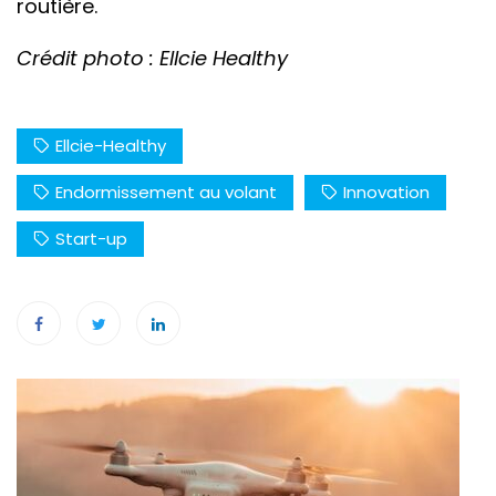
routière.
Crédit photo : Ellcie Healthy
Ellcie-Healthy
Endormissement au volant
Innovation
Start-up
Navigation
de
l’article