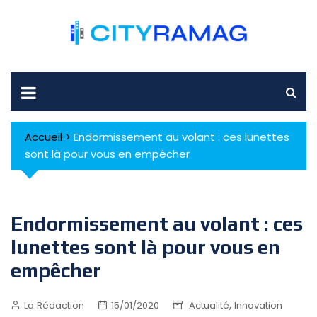
Skip
to
content
Accueil
>
Endormissement au volant : ces lunettes
sont là pour vous en empêcher
Endormissement au volant : ces
lunettes sont là pour vous en
empêcher
,
La Rédaction
15/01/2020
Actualité
Innovation