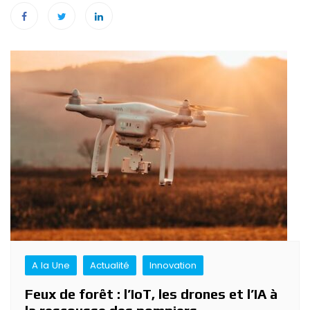
Navigation
de
l’article
A la Une
Actualité
Innovation
Feux de forêt : l’IoT, les drones et l’IA à