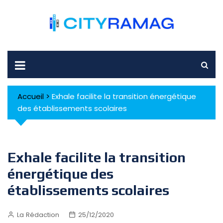
Skip
to
content
Accueil
>
Exhale facilite la transition énergétique
des établissements scolaires
Exhale facilite la transition
énergétique des
établissements scolaires
La Rédaction
25/12/2020