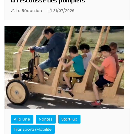
la rescousse des pompiers
La Rédaction
31/07/2026
A la Une
Nantes
Start-up
Transports/Mobilité