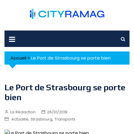
Skip
to
content
Accueil
>
Le Port de Strasbourg se porte bien
Le Port de Strasbourg se porte
bien
La Rédaction
26/01/2018
,
,
Actualité
Strasbourg
Transports