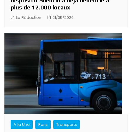
dispositif Silencio a déjà bénéficié à
plus de 12.000 locaux
La Rédaction
21/05/2026
A la Une
Paris
Transports