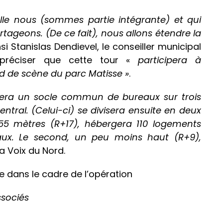
elle nous (sommes partie intégrante) et qui
artageons.
(De ce fait), nous allons étendre la
insi Stanislas Dendievel, le conseiller municipal
 préciser que cette tour «
participera à
ond de scène du parc Matisse »
.
tera un socle commun de bureaux sur trois
ntral. (Celui-ci) se divisera ensuite en deux
 55 mètres (R+17), hébergera 110 logements
iaux. Le second, un peu moins haut (R+9),
 la Voix du Nord.
te dans le cadre de l’opération
ssociés