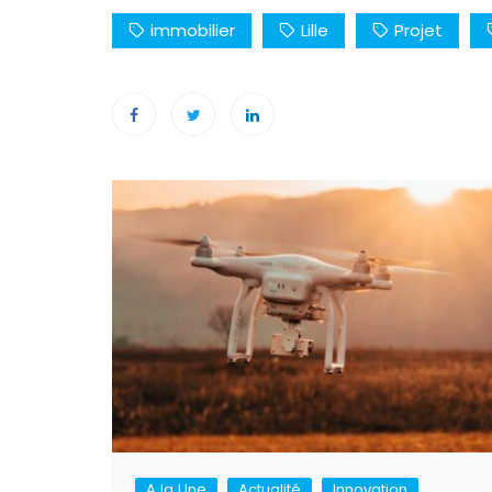
immobilier
Lille
Projet
Navigation
de
l’article
A la Une
Actualité
Innovation