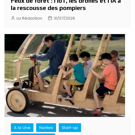
Feux de forêt : l’IoT, les drones et l’IA à
la rescousse des pompiers
La Rédaction
31/07/2026
A la Une
Nantes
Start-up