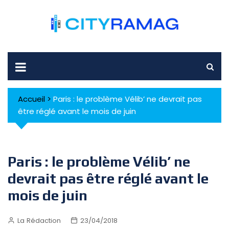
Skip
to
content
Accueil
>
Paris : le problème Vélib’ ne devrait pas
être réglé avant le mois de juin
Paris : le problème Vélib’ ne
devrait pas être réglé avant le
mois de juin
La Rédaction
23/04/2018