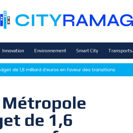
Innovation
Environnement
Smart City
Transports
get de 1,6 milliard d’euros en faveur des transitions
a Métropole
et de 1,6