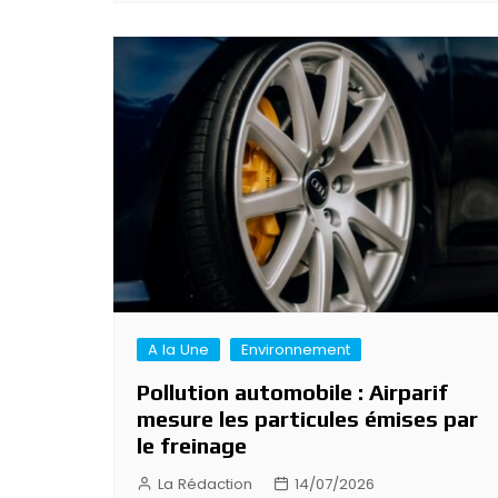
A la Une
Environnement
Pollution automobile : Airparif
mesure les particules émises par
le freinage
La Rédaction
14/07/2026