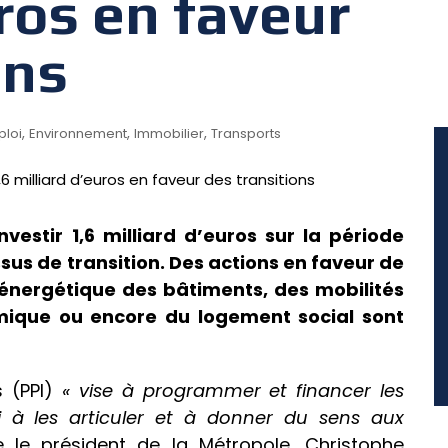
uros en faveur
ons
,
,
,
loi
Environnement
Immobilier
Transports
estir 1,6 milliard d’euros sur la période
sus de transition. Des actions en faveur de
on énergétique des bâtiments, des mobilités
ique ou encore du logement social sont
 (PPI)
« vise à programmer et financer les
i à les articuler et à donner du sens aux
ue le président de la Métropole, Christophe