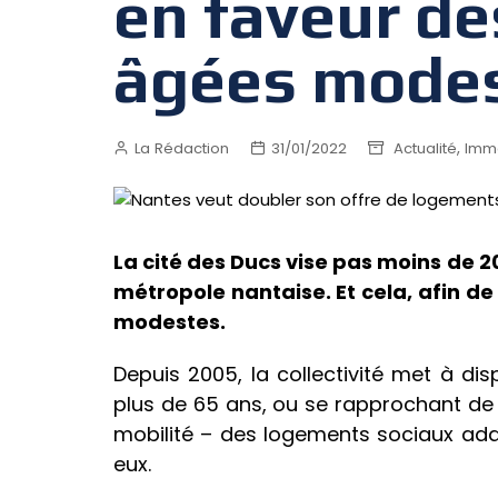
en faveur d
âgées mode
,
La Rédaction
31/01/2022
Actualité
Immo
La cité des Ducs vise pas moins de 2
métropole nantaise. Et cela, afin d
modestes.
Depuis 2005, la collectivité met à dis
plus de 65 ans, ou se rapprochant de l
mobilité – des logements sociaux adap
eux.