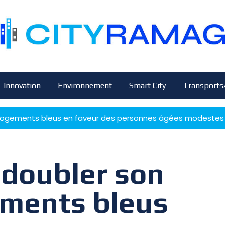
Innovation
Environnement
Smart City
Transports
e logements bleus en faveur des personnes âgées modestes
 doubler son
ements bleus