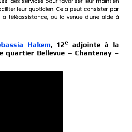
 des services pour favoriser leur maintien
ciliter leur quotidien. Cela peut consister par
la téléassistance, ou la venue d’une aide à
e
bbassia Hakem
, 12
adjointe à la
e quartier Bellevue – Chantenay –