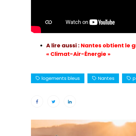
A lire aussi :
Nantes obtient le g
« Climat-Air-Énergie »
logements bleus
Nantes
p
Navigation
de