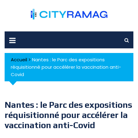
Skip
to
content
Accueil
>
Nantes : le Parc des expositions
réquisitionné pour accélérer la vaccination anti-
Covid
Nantes : le Parc des expositions
réquisitionné pour accélérer la
vaccination anti-Covid