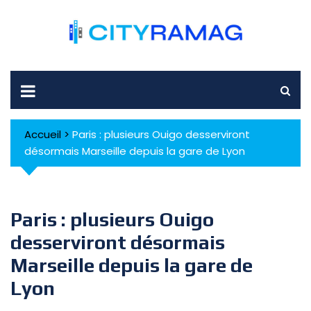
Skip
to
content
Accueil
>
Paris : plusieurs Ouigo desserviront
désormais Marseille depuis la gare de Lyon
Paris : plusieurs Ouigo
desserviront désormais
Marseille depuis la gare de
Lyon