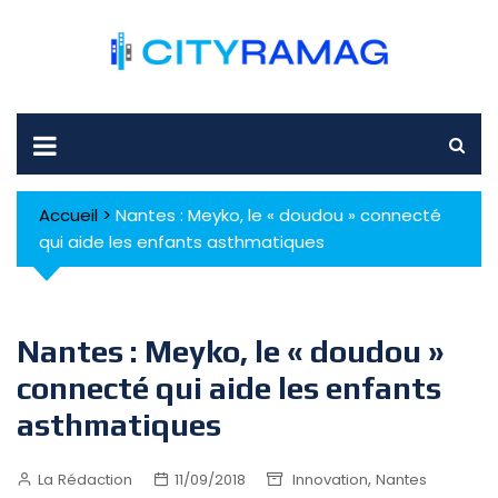
Skip
to
content
Accueil
>
Nantes : Meyko, le « doudou » connecté
qui aide les enfants asthmatiques
Nantes : Meyko, le « doudou »
connecté qui aide les enfants
asthmatiques
,
La Rédaction
11/09/2018
Innovation
Nantes