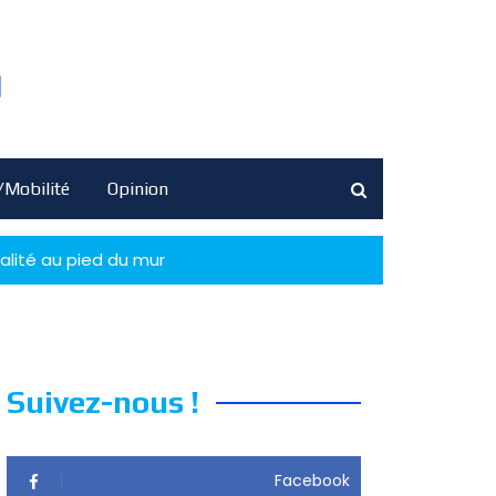
/Mobilité
Opinion
alité au pied du mur
Suivez-nous !
Facebook