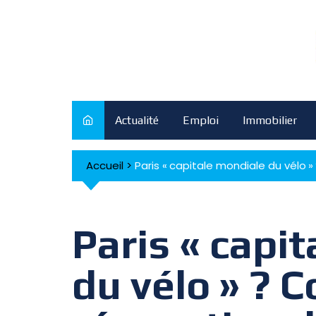
Skip
to
content
Actualité
Emploi
Immobilier
Accueil
>
Paris « capitale mondiale du vélo 
Paris « capi
du vélo » ? 