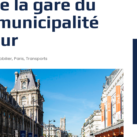
e la gare du
municipalité
mur
,
,
bilier
Paris
Transports