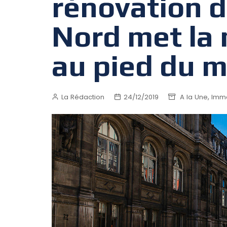
rénovation d
Nord met la 
au pied du 
,
La Rédaction
24/12/2019
A la Une
Immo