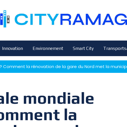
Innovation
Environnement
Smart City
Transports
» ? Comment la rénovation de la gare du Nord met la municip
tale mondiale
Comment la