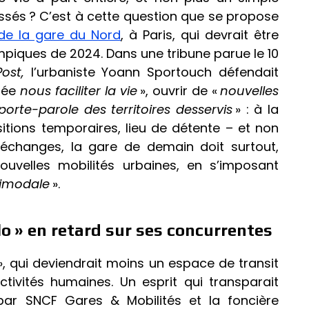
ssés ? C’est à cette question que se propose
 de la gare du Nord
, à Paris, qui devrait être
mpiques de 2024. Dans une tribune parue le 10
Post,
l’urbaniste Yoann Sportouch défendait
nsée
nous faciliter la vie
», ouvrir de «
nouvelles
porte-parole des territoires desservis
» : à la
ositions temporaires, lieu de détente – et non
d’échanges, la gare de demain doit surtout,
ouvelles mobilités urbaines, en s’imposant
timodale
».
lo » en retard sur ses concurrentes
», qui deviendrait moins un espace de transit
tivités humaines. Un esprit qui transparait
par SNCF Gares & Mobilités et la foncière