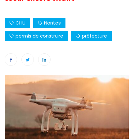
CHU
Nantes
permis de construire
préfecture
Navigation
de
l’article