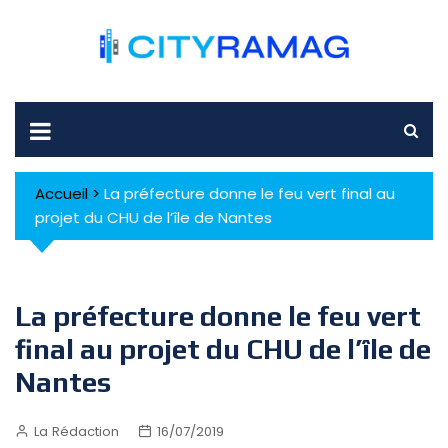
Skip
to
content
Accueil
>
La préfecture donne le feu vert final au
projet du CHU de l’île de Nantes
La préfecture donne le feu vert
final au projet du CHU de l’île de
Nantes
La Rédaction
16/07/2019