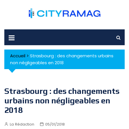
Skip
to
content
Accueil
>
Strasbourg : des changements urbains
non négligeables en 2018
Strasbourg : des changements
urbains non négligeables en
2018
La Rédaction
05/01/2018