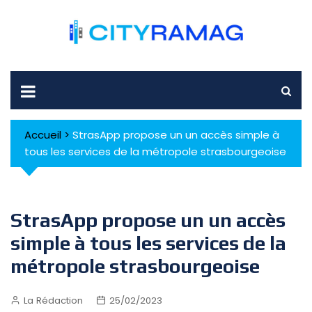
Skip
to
content
Accueil
>
StrasApp propose un un accès simple à
tous les services de la métropole strasbourgeoise
StrasApp propose un un accès
simple à tous les services de la
métropole strasbourgeoise
La Rédaction
25/02/2023