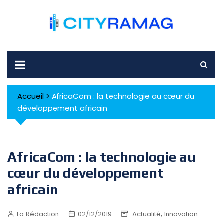
Skip
to
content
Accueil
>
AfricaCom : la technologie au cœur du
développement africain
AfricaCom : la technologie au
cœur du développement
africain
,
La Rédaction
02/12/2019
Actualité
Innovation