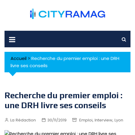
Skip
to
content
Accueil
>
Recherche du premier emploi : une DRH
livre ses conseils
Recherche du premier emploi :
une DRH livre ses conseils
,
,
La Rédaction
30/11/2019
Emploi
Interview
Lyon