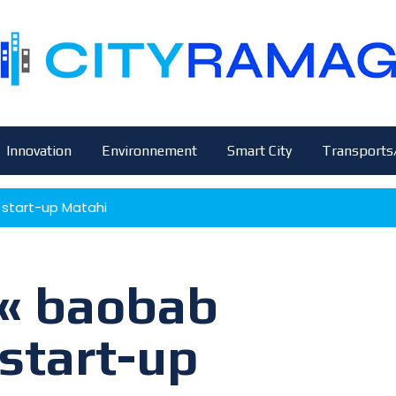
Innovation
Environnement
Smart City
Transports
a start-up Matahi
 « baobab
 start-up