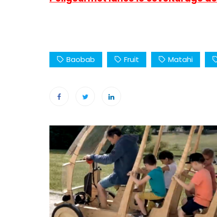
Baobab
Fruit
Matahi
Navigation
de
l’article