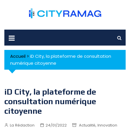
Skip
to
content
Accueil
>
iD City, la plateforme de consultation
numérique citoyenne
iD City, la plateforme de
consultation numérique
citoyenne
,
La Rédaction
24/01/2022
Actualité
Innovation