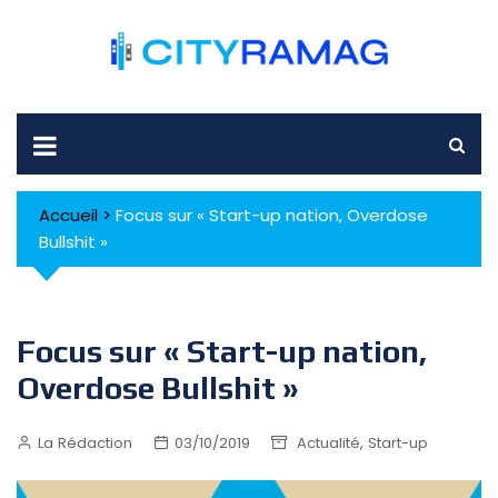
Skip
to
content
Accueil
>
Focus sur « Start-up nation, Overdose
Bullshit »
Focus sur « Start-up nation,
Overdose Bullshit »
,
La Rédaction
03/10/2019
Actualité
Start-up