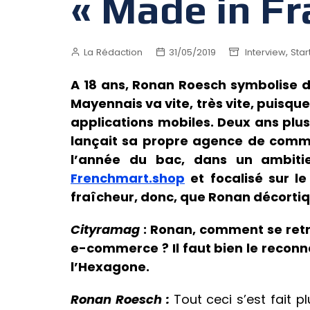
« Made in Fr
,
La Rédaction
31/05/2019
Interview
Star
A 18 ans, Ronan Roesch symbolise dé
Mayennais va vite, très vite, puisque 
applications mobiles. Deux ans plus 
lançait sa propre agence de commu
l’année du bac, dans un ambitie
Frenchmart.shop
et focalisé sur l
fraîcheur, donc, que Ronan décorti
Cityramag
: Ronan, comment se retr
e-commerce ? Il faut bien le reconn
l’Hexagone.
Ronan Roesch :
Tout ceci s’est fait p