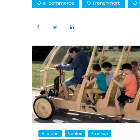
e-commerce
Frenchmart
Navigation
de
l’article
A la Une
Nantes
Start-up