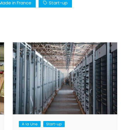
Made in France
Start-up
A la Une
Start-up