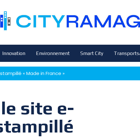
Innovation
Environnement
Smart City
Transports
tampillé « Made in France »
e site e-
tampillé