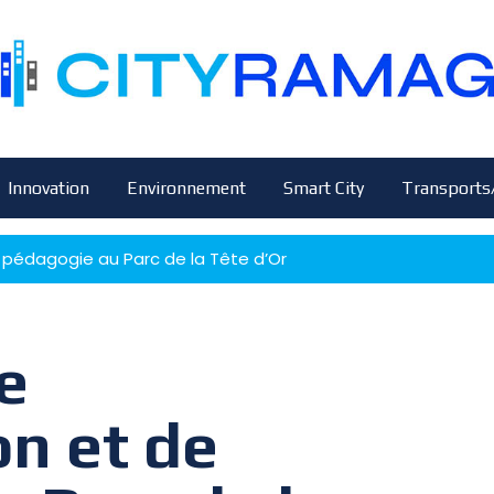
Innovation
Environnement
Smart City
Transports
e pédagogie au Parc de la Tête d’Or
e
on et de