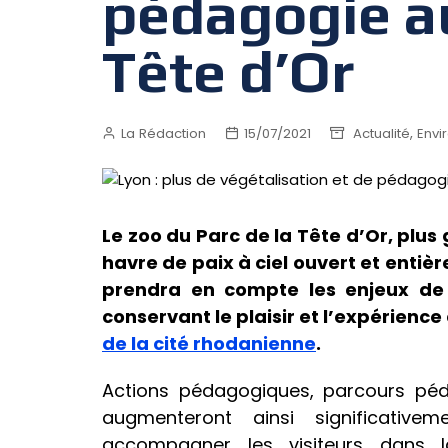
pédagogie au
Tête d’Or
,
La Rédaction
15/07/2021
Actualité
Envi
Le zoo du Parc de la Tête d’Or, plus 
havre de paix
à ciel ouvert et enti
prendra en compte les enjeux de p
conservant le plaisir et l’expérience 
de la cité rhodanienne
.
Actions pédagogiques, parcours péd
augmenteront ainsi significativ
accompagner les visiteurs dans 