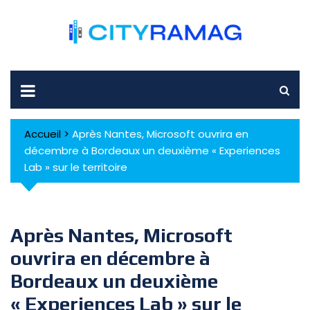
Skip
to
content
Accueil
>
Après Nantes, Microsoft ouvrira en
décembre à Bordeaux un deuxième « Experiences
Lab » sur le territoire
Après Nantes, Microsoft
ouvrira en décembre à
Bordeaux un deuxième
« Experiences Lab » sur le